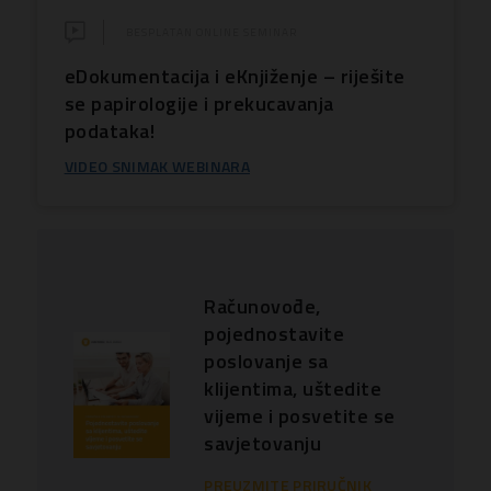
BESPLATAN ONLINE SEMINAR
eDokumentacija i eKnjiženje – riješite
se papirologije i prekucavanja
podataka!
VIDEO SNIMAK WEBINARA
Računovođe,
pojednostavite
poslovanje sa
klijentima, uštedite
vijeme i posvetite se
savjetovanju
PREUZMITE PRIRUČNIK