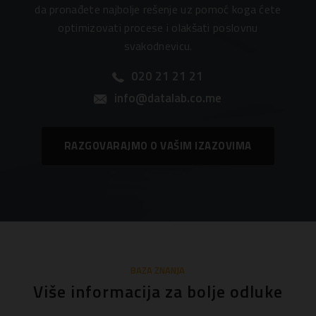
da pronađete najbolje rešenje uz pomoć koga ćete
optimizovati procese i olakšati poslovnu
svakodnevicu.
020 21 21 21
info@datalab.co.me
RAZGOVARAJMO O VAŠIM IZAZOVIMA
BAZA ZNANJA
Više informacija za bolje odluke