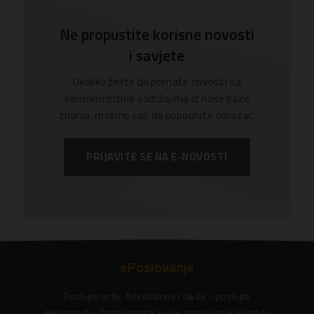
Ne propustite korisne novosti
i savjete
Ukoliko želite da primate novosti sa
korisnim biznis sadržajima iz naše baze
znanja, molimo vas da popounite obrazac.
PRIJAVITE SE NA E-NOVOSTI
ePoslovanje
Poslujte brže, fleksibilnije i lakše - poslujte
elektronski. Digitalizirajte svoje poslovanje pomoću