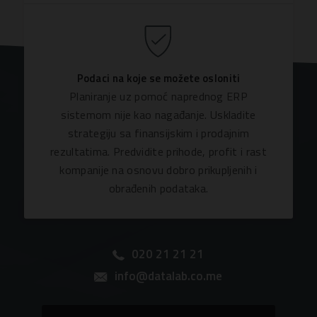
Podaci na koje se možete osloniti
Planiranje uz pomoć naprednog ERP
sistemom nije kao nagađanje. Uskladite
strategiju sa finansijskim i prodajnim
rezultatima. Predvidite prihode, profit i rast
kompanije na osnovu dobro prikupljenih i
obrađenih podataka.
020 21 21 21
info@datalab.co.me