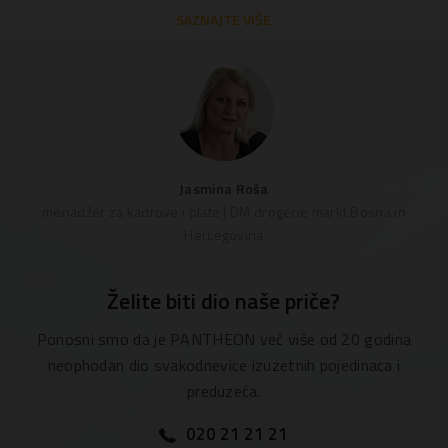
SAZNAJTE VIŠE
Jasmina Roša
menadžer za kadrove i plate | DM drogerie markt Bosna in
Hercegovina
Želite biti dio naše priče?
Ponosni smo da je PANTHEON već više od 20 godina
neophodan dio svakodnevice izuzetnih pojedinaca i
preduzeća.
020 21 21 21