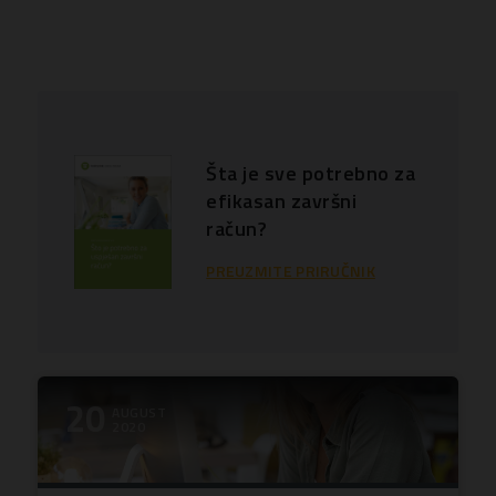
Šta je sve potrebno za
efikasan završni
račun?
PREUZMITE PRIRUČNIK
20
AUGUST
2020