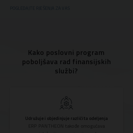
POGLEDAJTE RJEŠENJA ZA VAS
Kako poslovni program
poboljšava rad finansijskih
službi?
Udružuje i objedinjuje različita odeljenja
ERP PANTHEON takođe omogućava