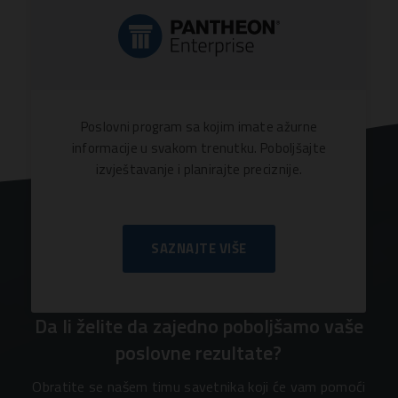
Poslovni program sa kojim imate ažurne
informacije u svakom trenutku. Poboljšajte
izvještavanje i planirajte preciznije.
SAZNAJTE VIŠE
Da li želite da zajedno poboljšamo vaše
poslovne rezultate?
Obratite se našem timu savetnika koji će vam pomoći