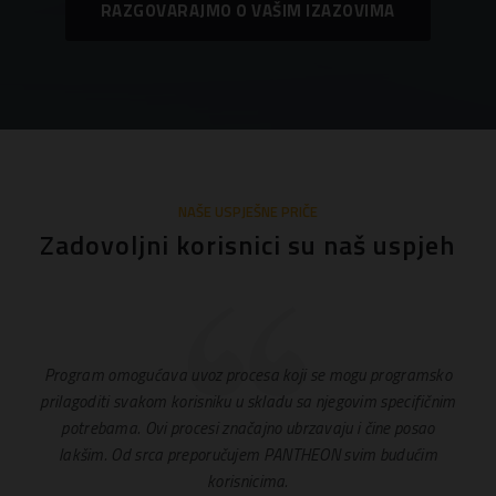
RAZGOVARAJMO O VAŠIM IZAZOVIMA
NAŠE USPJEŠNE PRIČE
Zadovoljni korisnici su naš uspjeh
Program omogućava uvoz procesa koji se mogu programsko
prilagoditi svakom korisniku u skladu sa njegovim specifičnim
potrebama. Ovi procesi značajno ubrzavaju i čine posao
lakšim. Od srca preporučujem PANTHEON svim budućim
korisnicima.