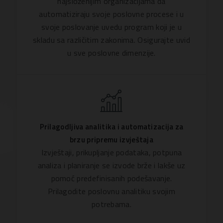
najsloženijim organizacijama da
automatiziraju svoje poslovne procese i u
svoje poslovanje uvedu program koji je u
skladu sa različitim zakonima. Osigurajte uvid
u sve poslovne dimenzije.
Prilagodljiva analitika i automatizacija za
brzu pripremu izvještaja
Izvještaji, prikupljanje podataka, potpuna
analiza i planiranje se izvode brže i lakše uz
pomoć predefinisanih podešavanje.
Prilagodite poslovnu analitiku svojim
potrebama.