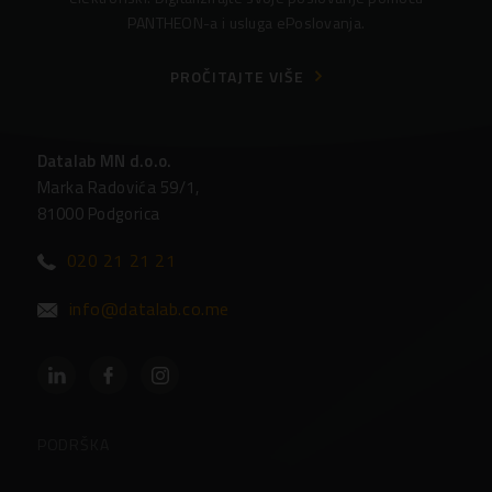
PANTHEON-a i usluga ePoslovanja.
PROČITAJTE VIŠE
Datalab MN d.o.o.
Marka Radovića 59/1,
81000 Podgorica
020 21 21 21
info@datalab.co.me
PODRŠKA
Podrška