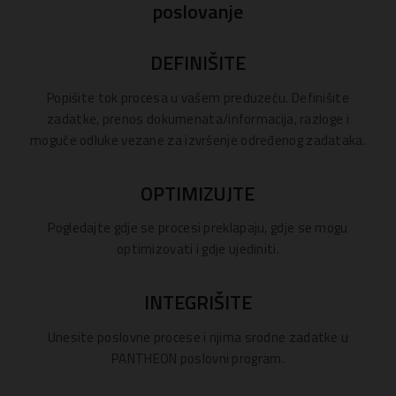
poslovanje
DEFINIŠITE
Popišite tok procesa u vašem preduzeću. Definišite
zadatke, prenos dokumenata/informacija, razloge i
moguće odluke vezane za izvršenje određenog zadataka.
OPTIMIZUJTE
Pogledajte gdje se procesi preklapaju, gdje se mogu
optimizovati i gdje ujediniti.
INTEGRIŠITE
Unesite poslovne procese i njima srodne zadatke u
PANTHEON poslovni program.