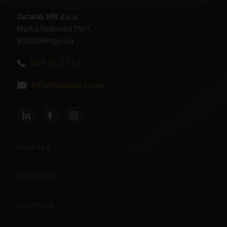
Datalab MN d.o.o.
Marka Radovića 59/1,
81000 Podgorica
020 21 21 21
info@datalab.co.me
PODRŠKA
Podrška
PREDUZEĆE
Partneri
O preduzeću
ZAJEDNICA
Često postavljena pitanja
Zaposlenje u Datalabu
Korisničke stranice