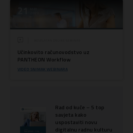
21
MAY
2020
BESPLATAN ONLINE SEMINAR
Učinkovito računovodstvo uz
PANTHEON Workflow
VIDEO SNIMAK WEBINARA
Rad od kuće – 5 top
savjeta kako
uspostaviti novu
digitalnu radnu kulturu