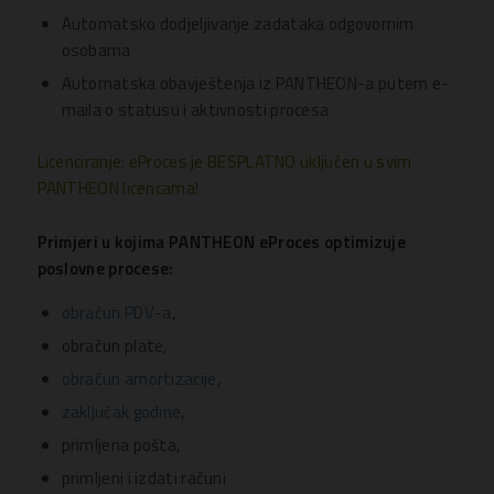
Automatsko dodjeljivanje zadataka odgovornim
osobama
Automatska obavještenja iz PANTHEON-a putem e-
maila o statusu i aktivnosti procesa
Licenciranje: eProces je BESPLATNO uključen u svim
PANTHEON licencama!
Primjeri u kojima PANTHEON eProces optimizuje
poslovne procese:
obračun PDV-a
,
obračun plate,
obračun amortizacije
,
zaključak godine
,
primljena pošta,
primljeni i izdati računi