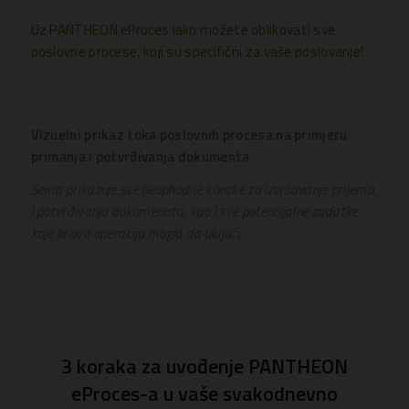
Uz PANTHEON eProces lako možete oblikovati sve
poslovne procese, koji su specifični za vaše poslovanje!
Vizuelni prikaz toka poslovnih procesa na primjeru
primanja i potvrđivanja dokumenta
Šema prikazuje sve neophodne korake za izvršavanje prijema
i potvrđivanja dokumenata, kao i sve potencijalne zadatke
koje bi ova operacija mogla da uključi.
3 koraka za uvođenje PANTHEON
eProces-a u vaše svakodnevno