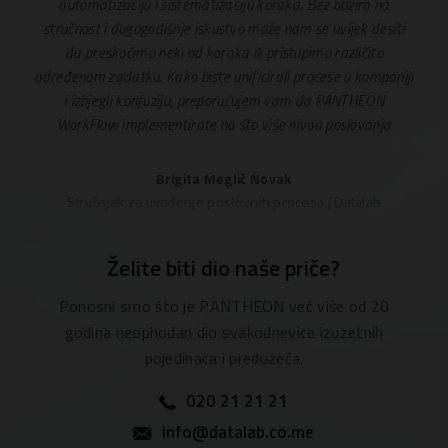
automatizaciju i sistematizaciju koraka. Bez obzira na
stručnost i dugogodišnje iskustvo može nam se uvijek desiti
da preskočimo neki od koraka ili pristupimo različito
određenom zadatku. Kako biste unificirali procese u kompaniji
i izbjegli konfuziju, preporučujem vam da PANTHEON
WorkFlow implementirate na što više nivoa poslovanja
Brigita Meglič Novak
Stručnjak za uvođenje poslovnih procesa | Datalab
Želite biti dio naše priče?
Ponosni smo što je PANTHEON već više od 20
godina neophodan dio svakodnevice izuzetnih
pojedinaca i preduzeća.
020 21 21 21
info@datalab.co.me