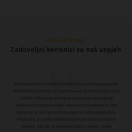
NAŠE USPJEŠNE PRIČE
Zadovoljni korisnici su naš uspjeh
Kao konsultant i podrška korisnicima poslovnog programa
PANTHEON susrećem se svakodnevno sa preduzećima svih
veličina. Primjetila sam da je planiranje i upravljanje
poslovnim procesima veliki izazov za sva preduzeća, bez
obzira na to da li se radi o manjem ili većem preduzeću.
Preduzeće čini veliki korak naprijed već kada u osnovne
procese, kao što su primljena pošta i računi, uvedu