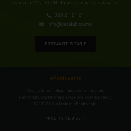
uvođenju PANTHEON eProces-a u vaše poslovanje.
020 21 21 21
info@datalab.co.me
POSTAVITE PITANJE
ePoslovanje
Poslujte brže, fleksibilnije i lakše - poslujte
elektronski. Digitalizirajte svoje poslovanje pomoću
PANTHEON-a i usluga ePoslovanja.
PROČITAJTE VIŠE