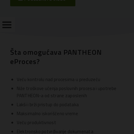
Šta omogućava PANTHEON
PANTHEON
eProces?
DMS
EDOKUMENTACIJA
Veću kontrolu nad procesima u preduzeću
EPROCES
Niže troškove učenja poslovnih procesa i upotrebe
PANTHEON-a od strane zaposlenih
ERAČUN
Lakši i brži pristup do podataka
SMS
Maksimalno iskorišćeno vreme
OBAVJEŠTENJA
Veću produktivnost
KONTAKT
Elektronsko potvrđivanje dokumenata