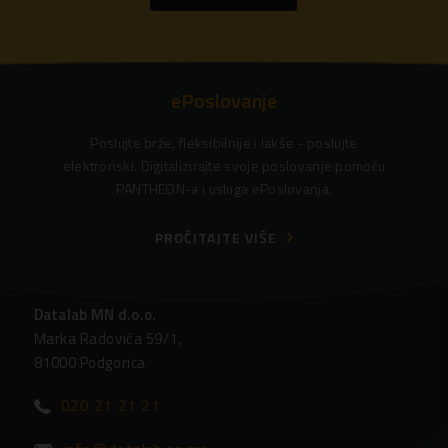
ePoslovanje
Poslujte brže, fleksibilnije i lakše - poslujte
elektronski. Digitalizirajte svoje poslovanje pomoću
PANTHEON-a i usluga ePoslovanja.
PROČITAJTE VIŠE
Datalab MN d.o.o.
Marka Radovića 59/1,
81000 Podgorica
020 21 21 21