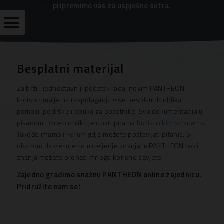
pripremimo vas za uspješno sutra.
PODRŠKA
Besplatni materijal
IMPLEMENTACIJA
EDUKACIJE
Za brži i jednostavniji početak rada, novim PANTHEON
korisnicima je na raspolaganju više besplatnih oblika
ČESTO
pomoći, podrške i obuka za početnike. Sva dokumentacija u
POSTAVLJENA
PITANJA
pisanom i video obliku je dostupna na
Korisničkim stranama
.
Takođe imamo i
Forum
gdje možete postavljati pitanja. S
BESPLATNI
obzirom da vjerujemo u deljenje znanja, u PANTHEON bazi
MATERIJAL
znanja možete pronaći mnoge korisne savjete.
Zajedno gradimo snažnu PANTHEON online zajednicu.
KORISNIČKE
Pridružite nam se!
STRANICE