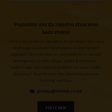
Pozivamo vas da zajedno stvaramo
bazu znanja
Želite li da istražimo i obradimo drugu temu? Da li se u
svom radu susrećete sa pitanjima na koja nemate
odgovor? Obratite nam se i potrudićemo se da vam
pomognemo: u obliku bloga, vodiča ili webinara. -
Imate li ideju koju želite da podjelite sa nama i našim
čitaocima? Kontaktirajte nas i postanite koautor
korisnog sadržaja.
prodaja@datalab.co.me
PIŠITE NAM