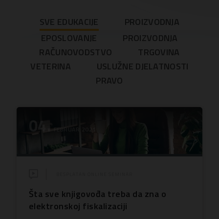
SVE EDUKACIJE
PROIZVODNJA
EPOSLOVANJE
PROIZVODNJA
RAČUNOVODSTVO
TRGOVINA
VETERINA
USLUŽNE DJELATNOSTI
PRAVO
04.
FEBRUAR 2021
BESPLATAN ONLINE SEMINAR
Šta sve knjigovođa treba da zna o
elektronskoj fiskalizaciji