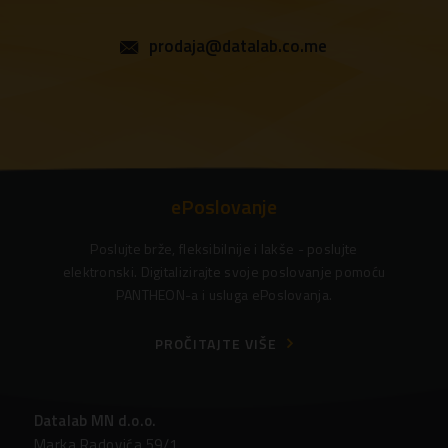
prodaja@datalab.co.me
ePoslovanje
Poslujte brže, fleksibilnije i lakše - poslujte
elektronski. Digitalizirajte svoje poslovanje pomoću
PANTHEON-a i usluga ePoslovanja.
PROČITAJTE VIŠE
Datalab MN d.o.o.
Marka Radovića 59/1,