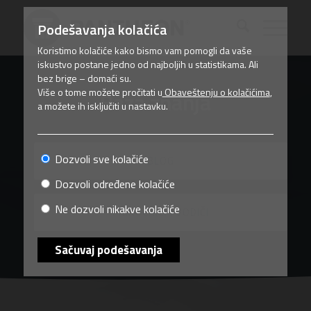
Podešavanja kolačića
Koristimo kolačiće kako bismo vam pomogli da vaše
iskustvo postane jedno od najboljih u statistikama. Ali
bez brige – domaći su.
Više o tome možete pročitati u
Obaveštenju o kolačićima
,
Baza znanja
a možete ih isključiti u nastavku.
Dozvoli sve kolačiće
BLOG
Dozvoli određene kolačiće
Ne dozvoli nikakve kolačiće
PRIRUČNICI I VODIČI
Sačuvaj podešavanja