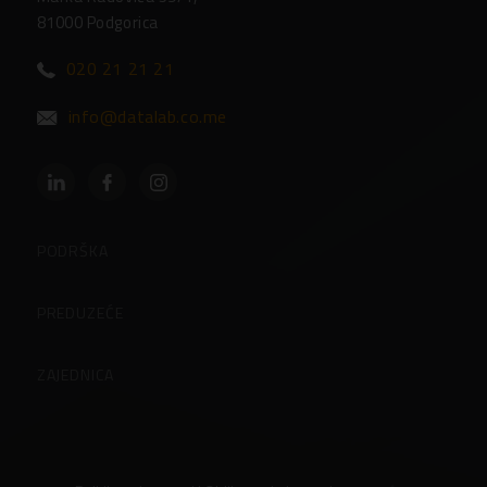
81000 Podgorica
020 21 21 21
info@datalab.co.me
PODRŠKA
Podrška
PREDUZEĆE
Partneri
O preduzeću
ZAJEDNICA
Često postavljena pitanja
Zaposlenje u Datalabu
Korisničke stranice
Osnovni podaci
Blog