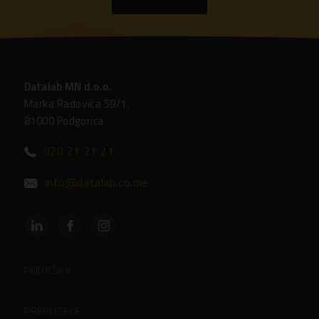
Datalab MN d.o.o.
Marka Radovića 59/1,
81000 Podgorica
020 21 21 21
info@datalab.co.me
PODRŠKA
Podrška
PREDUZEĆE