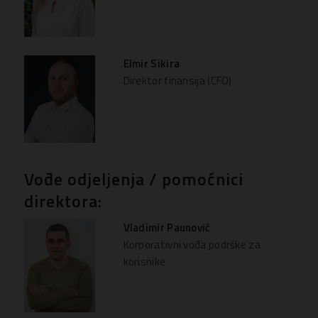
Elmir Sikira
Direktor finansija (CFO)
Vođe odjeljenja / pomoćnici
direktora:
Vladimir Paunović
Korporativni vođa podrške za
korisnike