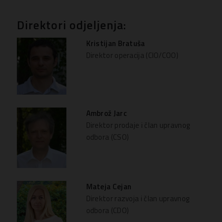
Direktori odjeljenja:
Kristijan Bratuša
Direktor operacija (CIO/COO)
Ambrož Jarc
Direktor prodaje i član upravnog
odbora (CSO)
Mateja Cejan
Direktor razvoja i član upravnog
odbora (CDO)