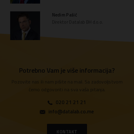
Nedim Pašić
Direktor Datalab BH d.o.o.
Potrebno Vam je više informacija?
Pozovite nas ili nam pišite na mail. Sa zadovoljstvom
ćemo odgovoriti na sva vaša pitanja.
020 21 21 21
info@datalab.co.me
KONTAKT