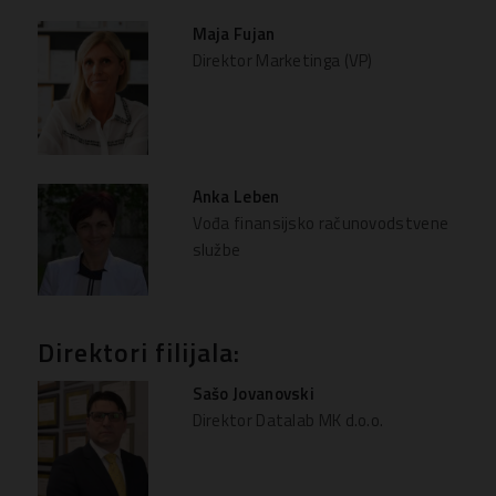
Maja Fujan
Direktor Marketinga (VP)
Anka Leben
Vođa finansijsko računovodstvene
službe
Direktori filijala:
Sašo Jovanovski
Direktor Datalab MK d.o.o.