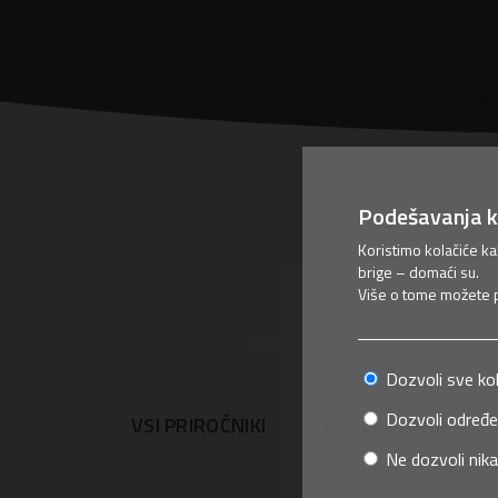
Podešavanja k
Koristimo kolačiće k
brige – domaći su.
Više o tome možete pr
Dozvoli sve ko
Dozvoli određe
VSI PRIROČNIKI
EPOSLOVANJE
Ne dozvoli nika