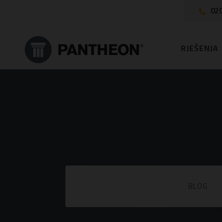
020
RJEŠENJA
BLOG