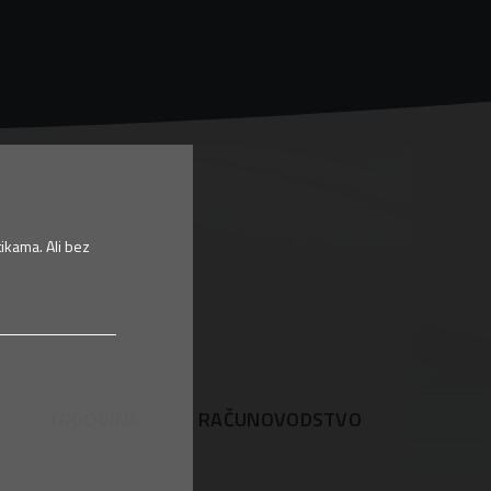
ikama. Ali bez
TRGOVINA
RAČUNOVODSTVO