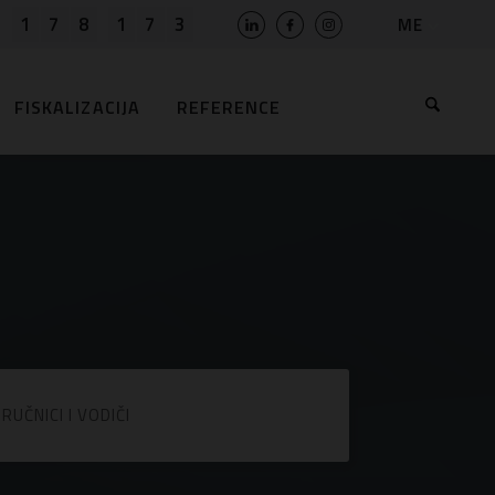
1
7
8
1
7
3
ME
a
SLO
HR
FISKALIZACIJA
REFERENCE
EN
BIH
MK
RS
AL
BG
KS
IRUČNICI I VODIČI