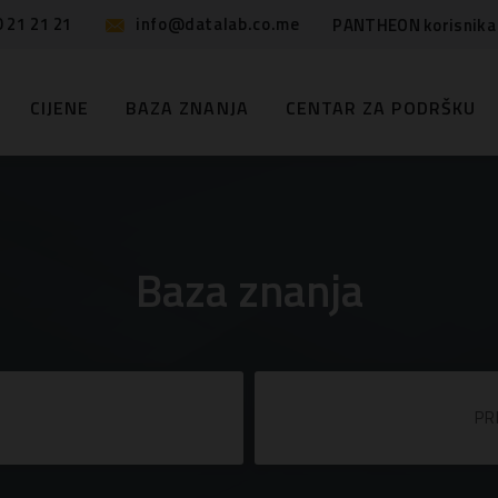
 21 21 21
info@datalab.co.me
PANTHEON korisnik
CIJENE
BAZA ZNANJA
CENTAR ZA PODRŠKU
Baza znanja
PR