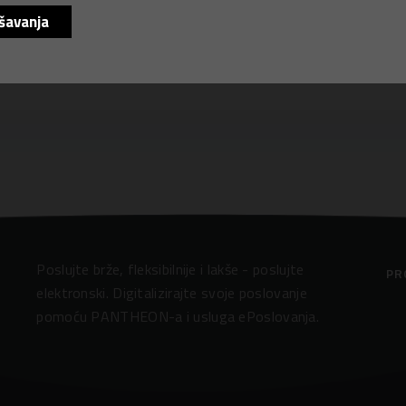
šavanja
Poslujte brže, fleksibilnije i lakše - poslujte
PR
elektronski. Digitalizirajte svoje poslovanje
pomoću PANTHEON-a i usluga ePoslovanja.