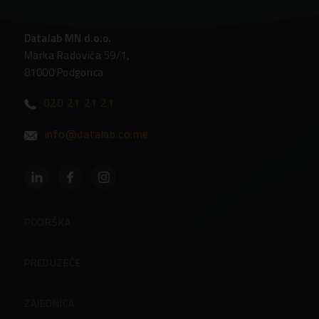
Datalab MN d.o.o.
Marka Radovića 59/1,
81000 Podgorica
020 21 21 21
info@datalab.co.me
PODRŠKA
Podrška
PREDUZEĆE
Partneri
O preduzeću
ZAJEDNICA
Često postavljena pitanja