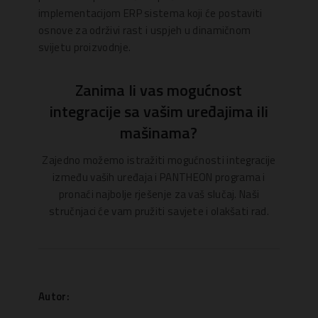
implementacijom ERP sistema koji će postaviti
osnove za održivi rast i uspjeh u dinamičnom
svijetu proizvodnje.
Zanima li vas mogućnost
integracije sa vašim uređajima ili
mašinama?
Zajedno možemo istražiti mogućnosti integracije
između vaših uređaja i PANTHEON programa i
pronaći najbolje rješenje za vaš slučaj. Naši
stručnjaci će vam pružiti savjete i olakšati rad.
Autor: