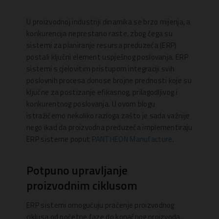
U proizvodnoj industriji dinamika se brzo mijenja, a
konkurencija neprestano raste, zbog čega su
sistemi za planiranje resursa preduzeća (ERP)
postali ključni element uspješnog poslovanja. ERP
sistemi s cjelovitim pristupom integraciji svih
poslovnih procesa donose brojne prednosti koje su
ključne za postizanje efikasnog, prilagodljivog i
konkurentnog poslovanja. U ovom blogu
istražićemo nekoliko razloga zašto je sada važnije
nego ikad da proizvodna preduzeća implementiraju
ERP sisteme poput
PANTHEON Manufacture
.
Potpuno upravljanje
proizvodnim ciklusom
ERP sistemi omogućuju praćenje proizvodnog
ciklusa od početne faze do konačnog proizvoda,