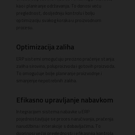
kao i planiranje održavanja. To donosi veću
preglednost, dosljedniju kontrolu i bolju
optimizaciju svakog koraka u proizvodnom
procesu.
Optimizacija zaliha
ERP sistemi omogućuju precizno praćenje stanja
zaliha sirovina, poluproizvoda i gotovih proizvoda.
To omogućuje bolje planiranje proizvodnje i
smanjenje nepotrebnih zaliha.
Efikasno upravljanje nabavkom
Integracijom sistema nabavke u ERP
pojednostavljuje se proces naručivanja, praćenja
narudžbina i interakcije s dobavljačima. To
doprinosi većoj preglednosti i efikasnija kontrola