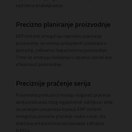
nad lanca snabdijevanja.
Precizno planiranje proizvodnje
ERP sistemi omogućuju napredno planiranje
proizvodnje na osnovu prikupljenih podataka o
potražnji, zalihama i kapacitetima proizvodnje.
Time se smanjuju kašnjenja u isporuci i povećava
efikasnost proizvodnje.
Preciznije praćenje serija
Proizvodna preduzeća moraju osigurati praćenje
serija proizvoda zbog regulatornih zahtjeva i želje
za jačanjem povjerenja kupaca. ERP sistemi
omogućuju precizno praćenje svake serije, što
olakšava preduzećima ispunjavanje zahtjeva
tržišta.